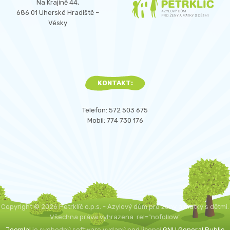
Na Krajině 44,
686 01 Uherské Hradiště –
Vésky
KONTAKT:
Telefon: 572 503 675
Mobil: 774 730 176
Copyright © 2026 Petrklíč o.p.s. - Azylový dům pro ženy a matky s dětmi.
Všechna práva vyhrazena. rel="nofollow"
Joomla!
je svobodný software vydaný pod licencí
GNU General Public