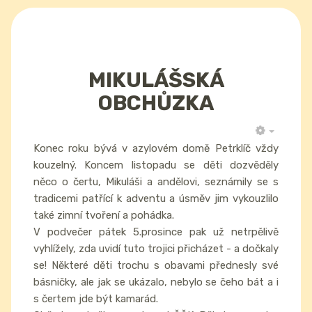
MIKULÁŠSKÁ
OBCHŮZKA
EMPTY
Konec roku bývá v azylovém domě Petrklíč vždy
kouzelný. Koncem listopadu se děti dozvěděly
něco o čertu, Mikuláši a andělovi, seznámily se s
tradicemi patřící k adventu a úsměv jim vykouzlilo
také zimní tvoření a pohádka.
V podvečer pátek 5.prosince pak už netrpělivě
vyhlížely, zda uvidí tuto trojici přicházet - a dočkaly
se! Některé děti trochu s obavami přednesly své
básničky, ale jak se ukázalo, nebylo se čeho bát a i
s čertem jde být kamarád.