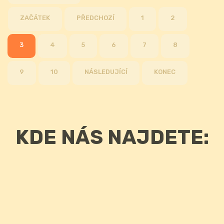
ZAČÁTEK
PŘEDCHOZÍ
1
2
3
4
5
6
7
8
9
10
NÁSLEDUJÍCÍ
KONEC
KDE NÁS NAJDETE: