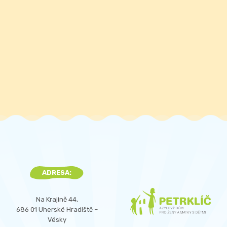
ADRESA:
Na Krajině 44,
686 01 Uherské Hradiště –
Vésky