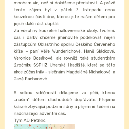
mnohem víc, než si dokážeme představit. A právě
tento zájem byl v pátek 7. listopadu onou
kouzelnou částí dne, kterou jste našim dětem pro
jejich další růst dopřáli.
Za všechny kouzelné halloweenské úkoly, tvoření,
čas i dárky chceme jmenovitě poděkovat nejen
zástupcům Oblastního spolku Českého Červeného
kříže – paní Věře Wunderlichové, Haně Sládkové,
Veronice Bosákové, ale rovněž také studentkám
2.ročníku SŠPHZ Uherské Hradiště, které se této
akce zúčastnily - slečnám Magdaléně Michalcové a
Janě Bachanové.
S velkou vděčností děkujeme za péči, kterou
,,našim“ dětem dlouhodobě dopřáváte. Přejeme
krásné zbývající podzimní dny a příjemné těšení na
nadcházející adventní čas.
Tým AD Petrklíč