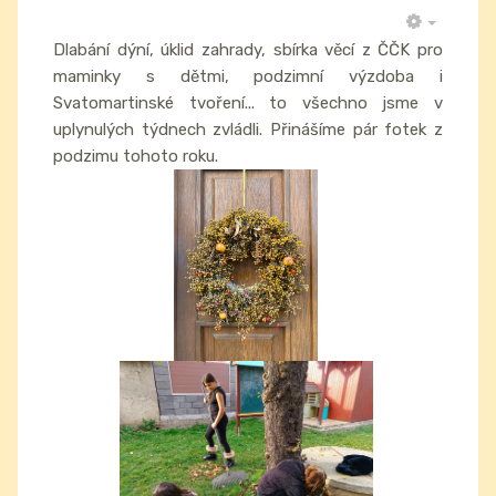
EMPTY
Dlabání dýní, úklid zahrady, sbírka věcí z ČČK pro
maminky s dětmi, podzimní výzdoba i
Svatomartinské tvoření... to všechno jsme v
uplynulých týdnech zvládli. Přinášíme pár fotek z
podzimu tohoto roku.