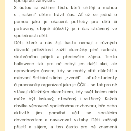
spolupráci zamyslet.
S úctou si vážíme těch, kteří chtějí a mohou
s ,,našimi“ dětmi trávit čas. Ať už se jedná o
pomoc jako je ošacení, potřeby pro děti či
potraviny, stejně důležitý je i čas strávený ve
společnosti dětí.
Děti, které u nás žijí, často nemají z různých
důvodů příležitost zažít okamžiky plné radosti,
skutečného přijetí a především zájmu. Tento
halloween tak pro ně nebyl jen další akcí, ale
opravdovým časem, kdy se mohly cítit důležití a
milovaní. Setkání s lidmi ,,zvenčí“ – ať už studenty
či pracovníky organizací jako je ČČK – se tak pro ně
stávají důležitým okamžikem, kdy svět kolem nich
může být laskavý, otevřený i vstřícný. Každá
chvilka věnovaná společnému rozhovoru, hře nebo
aktivitě jim pomáhá učit se sociálním
dovednostem a navazovat vztahy. Děti zažívají
přijetí a zájem, a ten často pro ně znamená