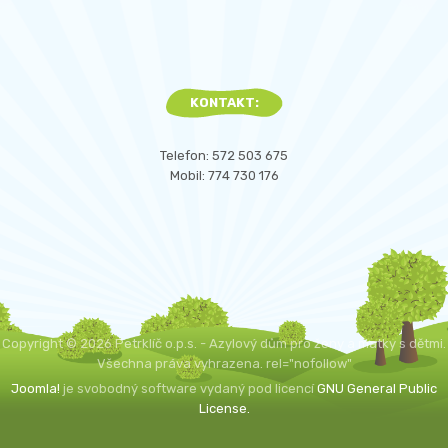
KONTAKT:
Telefon: 572 503 675
Mobil: 774 730 176
Copyright © 2026 Petrklíč o.p.s. - Azylový dům pro ženy a matky s dětmi.
Všechna práva vyhrazena. rel="nofollow"
Joomla!
je svobodný software vydaný pod licencí
GNU General Public
License.